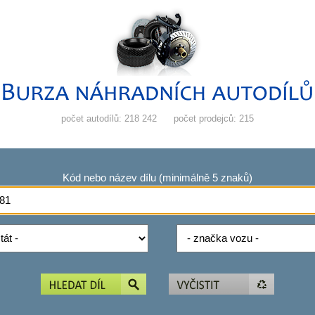
počet autodílů: 218 242
počet prodejců: 215
Kód nebo název dílu (minimálně 5 znaků)