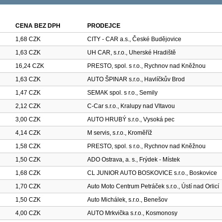
CENA BEZ DPH
PRODEJCE
1,68 CZK
CITY - CAR a.s., České Budějovice
1,63 CZK
UH CAR, s.r.o., Uherské Hradiště
16,24 CZK
PRESTO, spol. s r.o., Rychnov nad Kněžnou
1,63 CZK
AUTO ŠPINAR s.r.o., Havlíčkův Brod
1,47 CZK
SEMAK spol. s r.o., Semily
2,12 CZK
C-Car s.r.o., Kralupy nad Vltavou
3,00 CZK
AUTO HRUBÝ s.r.o., Vysoká pec
4,14 CZK
M servis, s.r.o., Kroměříž
1,58 CZK
PRESTO, spol. s r.o., Rychnov nad Kněžnou
1,50 CZK
ADO Ostrava, a. s., Frýdek - Místek
1,68 CZK
CL JUNIOR AUTO BOSKOVICE s.r.o., Boskovice
1,70 CZK
Auto Moto Centrum Petráček s.r.o., Ústí nad Orlicí
1,50 CZK
Auto Michálek, s.r.o., Benešov
4,00 CZK
AUTO Mrkvička s.r.o., Kosmonosy