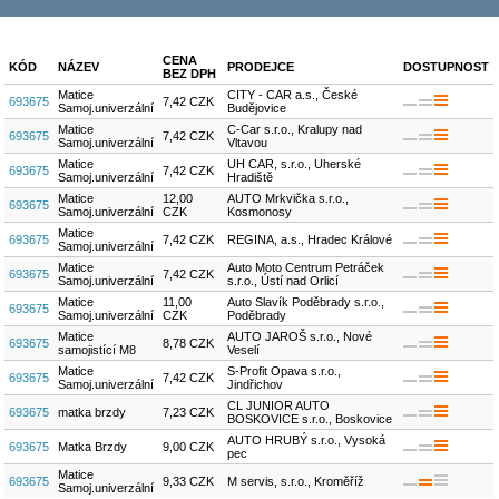
CENA
KÓD
NÁZEV
PRODEJCE
DOSTUPNOST
BEZ DPH
Matice
CITY - CAR a.s., České
693675
7,42 CZK
Samoj.univerzální
Budějovice
Matice
C-Car s.r.o., Kralupy nad
693675
7,42 CZK
Samoj.univerzální
Vltavou
Matice
UH CAR, s.r.o., Uherské
693675
7,42 CZK
Samoj.univerzální
Hradiště
Matice
12,00
AUTO Mrkvička s.r.o.,
693675
Samoj.univerzální
CZK
Kosmonosy
Matice
693675
7,42 CZK
REGINA, a.s., Hradec Králové
Samoj.univerzální
Matice
Auto Moto Centrum Petráček
693675
7,42 CZK
Samoj.univerzální
s.r.o., Ústí nad Orlicí
Matice
11,00
Auto Slavík Poděbrady s.r.o.,
693675
Samoj.univerzální
CZK
Poděbrady
Matice
AUTO JAROŠ s.r.o., Nové
693675
8,78 CZK
samojistící M8
Veselí
Matice
S-Profit Opava s.r.o.,
693675
7,42 CZK
Samoj.univerzální
Jindřichov
CL JUNIOR AUTO
693675
matka brzdy
7,23 CZK
BOSKOVICE s.r.o., Boskovice
AUTO HRUBÝ s.r.o., Vysoká
693675
Matka Brzdy
9,00 CZK
pec
Matice
693675
9,33 CZK
M servis, s.r.o., Kroměříž
Samoj.univerzální