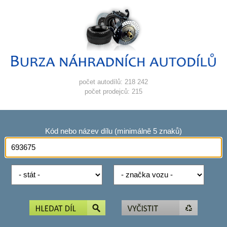
počet autodílů: 218 242
počet prodejců: 215
Kód nebo název dílu (minimálně 5 znaků)