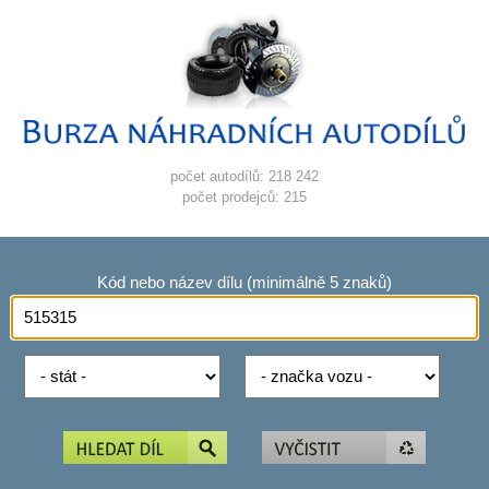
počet autodílů: 218 242
počet prodejců: 215
Kód nebo název dílu (minimálně 5 znaků)