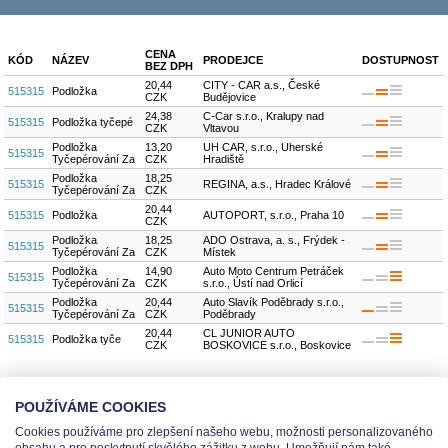
CENA
KÓD
NÁZEV
PRODEJCE
DOSTUPNOST
BEZ DPH
20,44
CITY - CAR a.s., České
515315
Podložka
CZK
Budějovice
24,38
C-Car s.r.o., Kralupy nad
515315
Podložka tyčepé
CZK
Vltavou
Podložka
13,20
UH CAR, s.r.o., Uherské
515315
Tyčepérování Za
CZK
Hradiště
Podložka
18,25
515315
REGINA, a.s., Hradec Králové
Tyčepérování Za
CZK
20,44
515315
Podložka
AUTOPORT, s.r.o., Praha 10
CZK
Podložka
18,25
ADO Ostrava, a. s., Frýdek -
515315
Tyčepérování Za
CZK
Místek
Podložka
14,90
Auto Moto Centrum Petráček
515315
Tyčepérování Za
CZK
s.r.o., Ústí nad Orlicí
Podložka
20,44
Auto Slavík Poděbrady s.r.o.,
515315
Tyčepérování Za
CZK
Poděbrady
20,44
CL JUNIOR AUTO
515315
Podložka tyče
CZK
BOSKOVICE s.r.o., Boskovice
počet dílů
9
POUŽÍVÁME COOKIES
Cookies používáme pro zlepšení našeho webu, možnosti personalizovaného