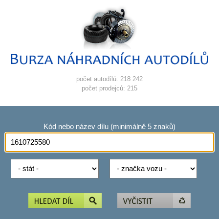
počet autodílů: 218 242
počet prodejců: 215
Kód nebo název dílu (minimálně 5 znaků)