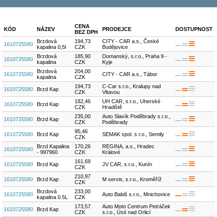
CENA
KÓD
NÁZEV
PRODEJCE
DOSTUPNOST
BEZ DPH
Brzdová
194,73
CITY - CAR a.s., České
1610725580
kapalina 0,5l
CZK
Budějovice
Brzdová
185,90
Domanský, s.r.o., Praha 9 -
1610725580
kapalina
CZK
Kyje
Brzdová
204,00
1610725580
CITY - CAR a.s., Tábor
kapalina
CZK
194,73
C-Car s.r.o., Kralupy nad
1610725580
Brzd Kap
CZK
Vltavou
182,46
UH CAR, s.r.o., Uherské
1610725580
Brzd Kap
CZK
Hradiště
235,00
Auto Slavík Poděbrady s.r.o.,
1610725580
Brzd Kap
CZK
Poděbrady
95,46
1610725580
Brzd Kap
SEMAK spol. s r.o., Semily
CZK
Brzd Kapalina
170,26
REGINA, a.s., Hradec
1610725580
- 997960
CZK
Králové
161,69
1610725580
Brzd Kap
JV CAR, s.r.o., Kunín
CZK
210,97
1610725580
Brzd Kap
M servis, s.r.o., Kroměříž
CZK
Brzdová
233,00
1610725580
Auto Babiš s.r.o., Mnichovice
kapalina 0.5L
CZK
173,57
Auto Moto Centrum Petráček
1610725580
Brzd Kap
CZK
s.r.o., Ústí nad Orlicí