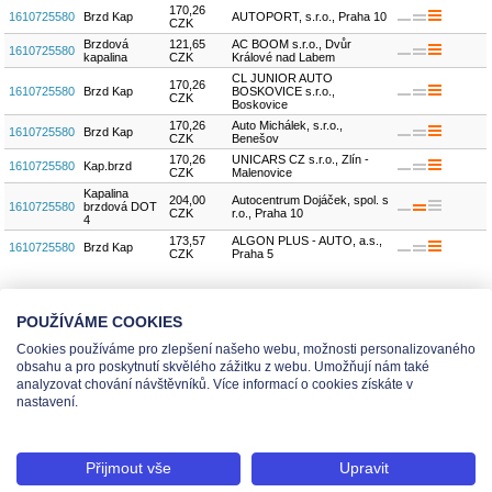
170,26
1610725580
Brzd Kap
AUTOPORT, s.r.o., Praha 10
CZK
Brzdová
121,65
AC BOOM s.r.o., Dvůr
1610725580
kapalina
CZK
Králové nad Labem
CL JUNIOR AUTO
170,26
1610725580
Brzd Kap
BOSKOVICE s.r.o.,
CZK
Boskovice
170,26
Auto Michálek, s.r.o.,
1610725580
Brzd Kap
CZK
Benešov
170,26
UNICARS CZ s.r.o., Zlín -
1610725580
Kap.brzd
CZK
Malenovice
Kapalina
204,00
Autocentrum Dojáček, spol. s
1610725580
brzdová DOT
CZK
r.o., Praha 10
4
173,57
ALGON PLUS - AUTO, a.s.,
1610725580
Brzd Kap
CZK
Praha 5
počet dílů
19
POUŽÍVÁME COOKIES
Cookies používáme pro zlepšení našeho webu, možnosti personalizovaného
obsahu a pro poskytnutí skvělého zážitku z webu. Umožňují nám také
analyzovat chování návštěvníků. Více informací o cookies získáte v
Administrace pro prodejce
Vytisknout stránku
nastavení.
Nastavení cookies
Tel.: +420 491 519 500 | E-mail: helpdesk@teas.cz | Provozovna: tř. T.Bati 299,
Přijmout vše
Upravit
763 02 Zlín