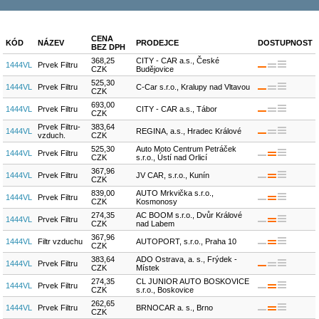
CENA
KÓD
NÁZEV
PRODEJCE
DOSTUPNOST
BEZ DPH
368,25
CITY - CAR a.s., České
1444VL
Prvek Filtru
CZK
Budějovice
525,30
1444VL
Prvek Filtru
C-Car s.r.o., Kralupy nad Vltavou
CZK
693,00
1444VL
Prvek Filtru
CITY - CAR a.s., Tábor
CZK
Prvek Filtru-
383,64
1444VL
REGINA, a.s., Hradec Králové
vzduch.
CZK
525,30
Auto Moto Centrum Petráček
1444VL
Prvek Filtru
CZK
s.r.o., Ústí nad Orlicí
367,96
1444VL
Prvek Filtru
JV CAR, s.r.o., Kunín
CZK
839,00
AUTO Mrkvička s.r.o.,
1444VL
Prvek Filtru
CZK
Kosmonosy
274,35
AC BOOM s.r.o., Dvůr Králové
1444VL
Prvek Filtru
CZK
nad Labem
367,96
1444VL
Filtr vzduchu
AUTOPORT, s.r.o., Praha 10
CZK
383,64
ADO Ostrava, a. s., Frýdek -
1444VL
Prvek Filtru
CZK
Místek
274,35
CL JUNIOR AUTO BOSKOVICE
1444VL
Prvek Filtru
CZK
s.r.o., Boskovice
262,65
1444VL
Prvek Filtru
BRNOCAR a. s., Brno
CZK