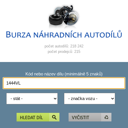
počet autodílů: 218 242
počet prodejců: 215
Kód nebo název dílu (minimálně 5 znaků)