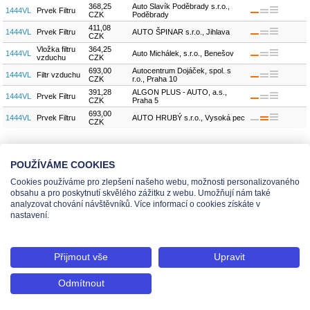
368,25
Auto Slavík Poděbrady s.r.o.,
1444VL
Prvek Filtru
CZK
Poděbrady
411,08
1444VL
Prvek Filtru
AUTO ŠPINAR s.r.o., Jihlava
CZK
Vložka filtru
364,25
1444VL
Auto Michálek, s.r.o., Benešov
vzduchu
CZK
693,00
Autocentrum Dojáček, spol. s
1444VL
Filtr vzduchu
CZK
r.o., Praha 10
391,28
ALGON PLUS - AUTO, a.s.,
1444VL
Prvek Filtru
CZK
Praha 5
693,00
1444VL
Prvek Filtru
AUTO HRUBÝ s.r.o., Vysoká pec
CZK
počet dílů
18
POUŽÍVÁME COOKIES
Cookies používáme pro zlepšení našeho webu, možnosti personalizovaného
obsahu a pro poskytnutí skvělého zážitku z webu. Umožňují nám také
analyzovat chování návštěvníků. Více informací o cookies získáte v
Administrace pro prodejce
Vytisknout stránku
nastavení.
Nastavení cookies
Tel.: +420 491 519 500 | E-mail: helpdesk@teas.cz | Provozovna: tř. T.Bati 299,
Přijmout vše
Upravit
763 02 Zlín
© 2026 Teas spol. s r. o., Platnéřská 88/9, 110 00 Praha 1 - Staré Město, IČO:
Odmítnout
48906565, DIČ: CZ699008048, Zapsána v OR vedeném u Městského soudu v
Praze pod spisovou značkou C 336897