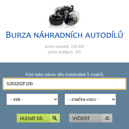
počet autodílů: 218 242
počet prodejců: 215
Kód nebo název dílu (minimálně 5 znaků)