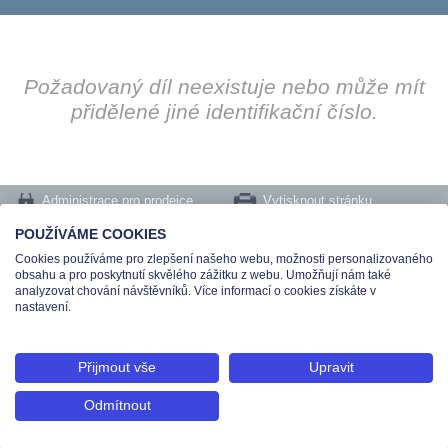
Požadovaný díl neexistuje nebo může mít
přidělené jiné identifikační číslo.
Administrace pro prodejce
Vytisknout stránku
Nastavení cookies
POUŽÍVÁME COOKIES
Cookies používáme pro zlepšení našeho webu, možnosti personalizovaného
Tel.: +420 491 519 500 | E-mail: helpdesk@teas.cz | Provozovna: tř. T.Bati 299,
obsahu a pro poskytnutí skvělého zážitku z webu. Umožňují nám také
763 02 Zlín
analyzovat chování návštěvníků. Více informací o cookies získáte v
© 2026 Teas spol. s r. o., Platnéřská 88/9, 110 00 Praha 1 - Staré Město, IČO:
nastavení.
48906565, DIČ: CZ699008048, Zapsána v OR vedeném u Městského soudu v
Praze pod spisovou značkou C 336897
Přijmout vše
Upravit
Odmítnout