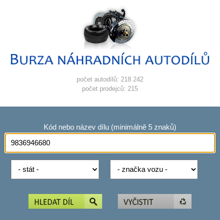
počet autodílů: 218 242
počet prodejců: 215
Kód nebo název dílu (minimálně 5 znaků)