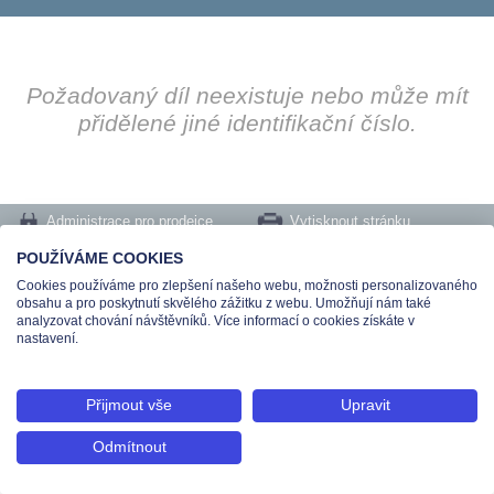
Požadovaný díl neexistuje nebo může mít
přidělené jiné identifikační číslo.
Administrace pro prodejce
Vytisknout stránku
Nastavení cookies
POUŽÍVÁME COOKIES
Cookies používáme pro zlepšení našeho webu, možnosti personalizovaného
Tel.: +420 491 519 500 | E-mail: helpdesk@teas.cz | Provozovna: tř. T.Bati 299,
obsahu a pro poskytnutí skvělého zážitku z webu. Umožňují nám také
763 02 Zlín
analyzovat chování návštěvníků. Více informací o cookies získáte v
© 2026 Teas spol. s r. o., Platnéřská 88/9, 110 00 Praha 1 - Staré Město, IČO:
nastavení.
48906565, DIČ: CZ699008048, Zapsána v OR vedeném u Městského soudu v
Praze pod spisovou značkou C 336897
Přijmout vše
Upravit
Odmítnout