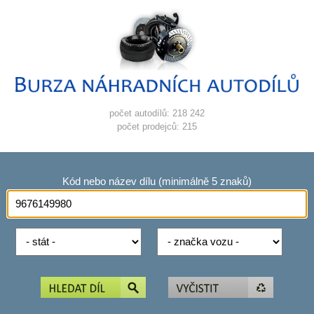
počet autodílů: 218 242
počet prodejců: 215
Kód nebo název dílu (minimálně 5 znaků)