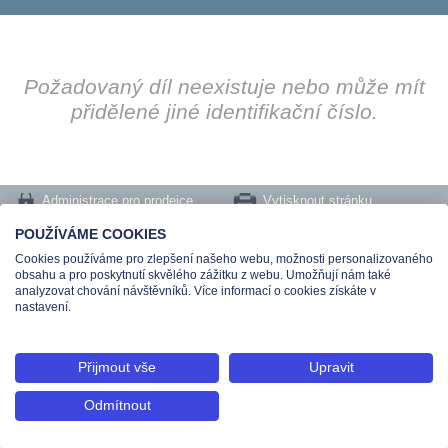
Požadovaný díl neexistuje nebo může mít
přidělené jiné identifikační číslo.
Administrace pro prodejce
Vytisknout stránku
Nastavení cookies
POUŽÍVÁME COOKIES
Cookies používáme pro zlepšení našeho webu, možnosti personalizovaného
Tel.: +420 491 519 500 | E-mail: helpdesk@teas.cz | Provozovna: tř. T.Bati 299,
obsahu a pro poskytnutí skvělého zážitku z webu. Umožňují nám také
763 02 Zlín
analyzovat chování návštěvníků. Více informací o cookies získáte v
© 2026 Teas spol. s r. o., Platnéřská 88/9, 110 00 Praha 1 - Staré Město, IČO:
nastavení.
48906565, DIČ: CZ699008048, Zapsána v OR vedeném u Městského soudu v
Praze pod spisovou značkou C 336897
Přijmout vše
Upravit
Odmítnout