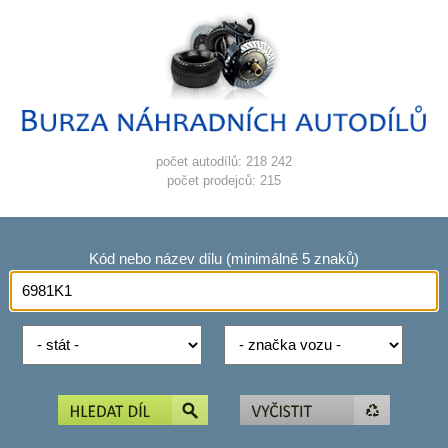
počet autodílů: 218 242
počet prodejců: 215
Kód nebo název dílu (minimálně 5 znaků)