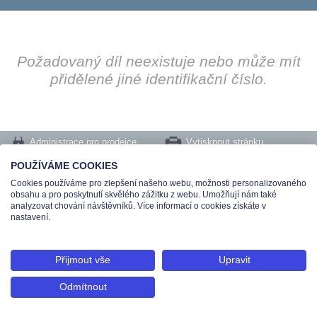
Požadovaný díl neexistuje nebo může mít
přidělené jiné identifikační číslo.
Administrace pro prodejce
Vytisknout stránku
Nastavení cookies
POUŽÍVÁME COOKIES
Cookies používáme pro zlepšení našeho webu, možnosti personalizovaného
Tel.: +420 491 519 500 | E-mail: helpdesk@teas.cz | Provozovna: tř. T.Bati 299,
obsahu a pro poskytnutí skvělého zážitku z webu. Umožňují nám také
763 02 Zlín
analyzovat chování návštěvníků. Více informací o cookies získáte v
© 2026 Teas spol. s r. o., Platnéřská 88/9, 110 00 Praha 1 - Staré Město, IČO:
nastavení.
48906565, DIČ: CZ699008048, Zapsána v OR vedeném u Městského soudu v
Praze pod spisovou značkou C 336897
Přijmout vše
Upravit
Odmítnout