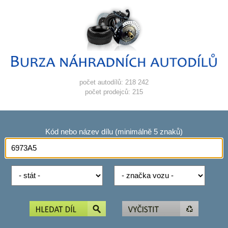
počet autodílů: 218 242
počet prodejců: 215
Kód nebo název dílu (minimálně 5 znaků)