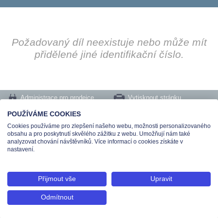
Požadovaný díl neexistuje nebo může mít
přidělené jiné identifikační číslo.
Administrace pro prodejce
Vytisknout stránku
Nastavení cookies
POUŽÍVÁME COOKIES
Cookies používáme pro zlepšení našeho webu, možnosti personalizovaného
Tel.: +420 491 519 500 | E-mail: helpdesk@teas.cz | Provozovna: tř. T.Bati 299,
obsahu a pro poskytnutí skvělého zážitku z webu. Umožňují nám také
763 02 Zlín
analyzovat chování návštěvníků. Více informací o cookies získáte v
© 2026 Teas spol. s r. o., Platnéřská 88/9, 110 00 Praha 1 - Staré Město, IČO:
nastavení.
48906565, DIČ: CZ699008048, Zapsána v OR vedeném u Městského soudu v
Praze pod spisovou značkou C 336897
Přijmout vše
Upravit
Odmítnout