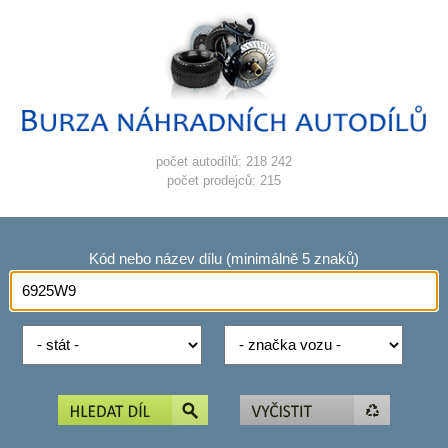
počet autodílů: 218 242
počet prodejců: 215
Kód nebo název dílu (minimálně 5 znaků)