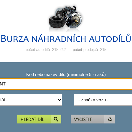
počet autodílů: 218 242
počet prodejců: 215
Kód nebo název dílu (minimálně 5 znaků)