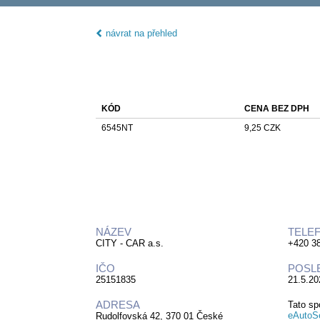
návrat na přehled
KÓD
CENA BEZ DPH
6545NT
9,25 CZK
NÁZEV
TELE
CITY - CAR a.s.
+420 3
IČO
POSL
25151835
21.5.20
ADRESA
Tato sp
eAutoSe
Rudolfovská 42, 370 01 České