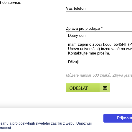
t do servisu.
Váš telefon
Zpráva pro prodejce *
Můžete napsat 500 znaků.
Zbývá ješt
Administrace pro prodejce
Vytisknout stránku
Nastavení coo
Přijmou
ahu a pro poskytnutí skvělého zážitku z webu. Umožňují
.: +420 491 519 500 | E-mail: helpdesk@teas.cz | Provozovna: tř. T.Bati 299, 763 02 
stavení.
raha 1 - Staré Město, IČO: 48906565, DIČ: CZ699008048, Zapsána v OR vedeném u 