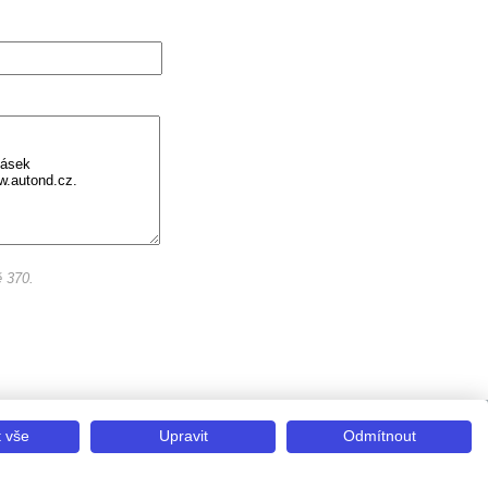
ě 370.
kies
t vše
Upravit
Odmítnout
Zlín
Městského soudu v Praze pod spisovou značkou C 336897