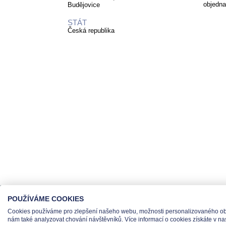
objedna
Budějovice
STÁT
Česká republika
POUŽÍVÁME COOKIES
Cookies používáme pro zlepšení našeho webu, možnosti personalizovaného obs
Tel
nám také analyzovat chování návštěvníků. Více informací o cookies získáte v na
© 2026 Teas spol. s r. o., Platnéřská 88/9, 110 00 P