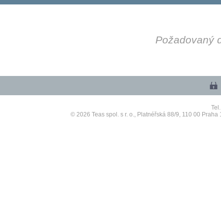
Požadovaný dí
Tel
© 2026 Teas spol. s r. o., Platnéřská 88/9, 110 00 P