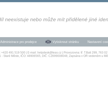
l neexistuje nebo může mít přidělené jiné identi
Administrace pro prodejce
Vytisknout stránku
Nastavení coo
.: +420 491 519 500 | E-mail: helpdesk@teas.cz | Provozovna: tř. T.Bati 299, 763 02 
raha 1 - Staré Město, IČO: 48906565, DIČ: CZ699008048, Zapsána v OR vedeném u 