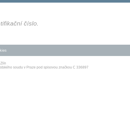
fikační číslo.
kies
Zlín
Městského soudu v Praze pod spisovou značkou C 336897