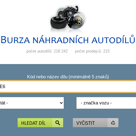
počet autodílů: 218 242
počet prodejců: 215
Kód nebo název dílu (minimálně 5 znaků)