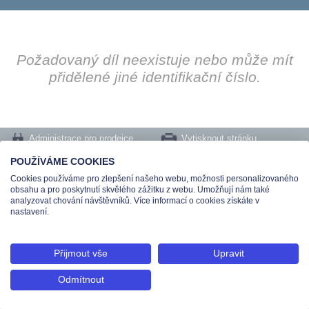
Požadovaný díl neexistuje nebo může mít
přidělené jiné identifikační číslo.
Administrace pro prodejce
Vytisknout stránku
Nastavení cookies
POUŽÍVÁME COOKIES
Cookies používáme pro zlepšení našeho webu, možnosti personalizovaného
Tel.: +420 491 519 500 | E-mail: helpdesk@teas.cz | Provozovna: tř. T.Bati 299,
obsahu a pro poskytnutí skvělého zážitku z webu. Umožňují nám také
763 02 Zlín
analyzovat chování návštěvníků. Více informací o cookies získáte v
© 2026 Teas spol. s r. o., Platnéřská 88/9, 110 00 Praha 1 - Staré Město, IČO:
nastavení.
48906565, DIČ: CZ699008048, Zapsána v OR vedeném u Městského soudu v
Praze pod spisovou značkou C 336897
Přijmout vše
Upravit
Odmítnout