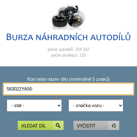
počet autodílů: 218 242
počet prodejců: 215
Kód nebo název dílu (minimálně 5 znaků)