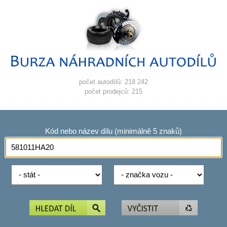
počet autodílů: 218 242
počet prodejců: 215
Kód nebo název dílu (minimálně 5 znaků)