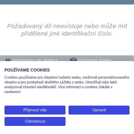
Požadovaný díl neexistuje nebo může mít
přidělené jiné identifikační číslo.
Administrace pro prodejce
Vytisknout stránku
Nastavení cookies
POUŽÍVÁME COOKIES
Cookies používáme pro zlepšení našeho webu, možnosti personalizovaného
Tel.: +420 491 519 500 | E-mail: helpdesk@teas.cz | Provozovna: tř. T.Bati 299,
obsahu a pro poskytnutí skvělého zážitku z webu. Umožňují nám také
763 02 Zlín
analyzovat chování návštěvníků. Více informací o cookies získáte v
© 2026 Teas spol. s r. o., Platnéřská 88/9, 110 00 Praha 1 - Staré Město, IČO:
nastavení.
48906565, DIČ: CZ699008048, Zapsána v OR vedeném u Městského soudu v
Praze pod spisovou značkou C 336897
Přijmout vše
Upravit
Odmítnout