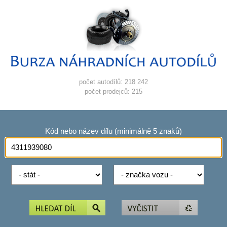
počet autodílů: 218 242
počet prodejců: 215
Kód nebo název dílu (minimálně 5 znaků)