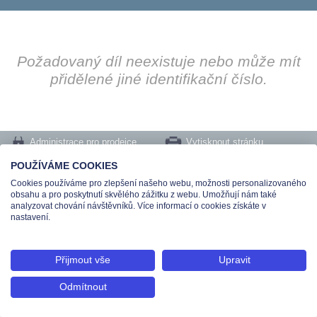
Požadovaný díl neexistuje nebo může mít
přidělené jiné identifikační číslo.
Administrace pro prodejce
Vytisknout stránku
Nastavení cookies
POUŽÍVÁME COOKIES
Cookies používáme pro zlepšení našeho webu, možnosti personalizovaného
Tel.: +420 491 519 500 | E-mail: helpdesk@teas.cz | Provozovna: tř. T.Bati 299,
obsahu a pro poskytnutí skvělého zážitku z webu. Umožňují nám také
763 02 Zlín
analyzovat chování návštěvníků. Více informací o cookies získáte v
© 2026 Teas spol. s r. o., Platnéřská 88/9, 110 00 Praha 1 - Staré Město, IČO:
nastavení.
48906565, DIČ: CZ699008048, Zapsána v OR vedeném u Městského soudu v
Praze pod spisovou značkou C 336897
Přijmout vše
Upravit
Odmítnout