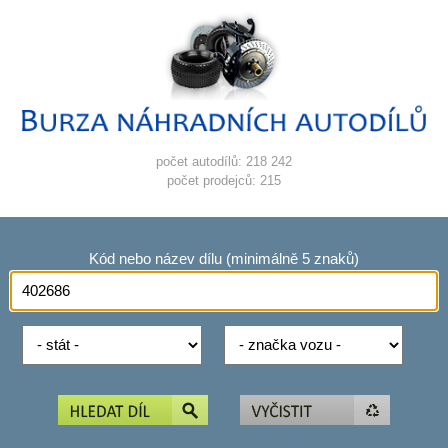
počet autodílů: 218 242
počet prodejců: 215
Kód nebo název dílu (minimálně 5 znaků)