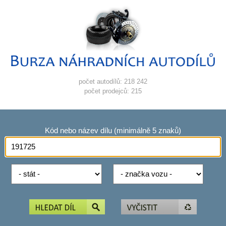
počet autodílů: 218 242
počet prodejců: 215
Kód nebo název dílu (minimálně 5 znaků)