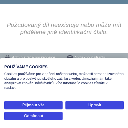
Požadovaný díl neexistuje nebo může mít
přidělené jiné identifikační číslo.
Administrace pro prodejce
Vytisknout stránku
Nastavení cookies
POUŽÍVÁME COOKIES
Cookies používáme pro zlepšení našeho webu, možnosti personalizovaného
Tel.: +420 491 519 500 | E-mail: helpdesk@teas.cz | Provozovna: tř. T.Bati 299,
obsahu a pro poskytnutí skvělého zážitku z webu. Umožňují nám také
763 02 Zlín
analyzovat chování návštěvníků. Více informací o cookies získáte v
© 2026 Teas spol. s r. o., Platnéřská 88/9, 110 00 Praha 1 - Staré Město, IČO:
nastavení.
48906565, DIČ: CZ699008048, Zapsána v OR vedeném u Městského soudu v
Praze pod spisovou značkou C 336897
Přijmout vše
Upravit
Odmítnout