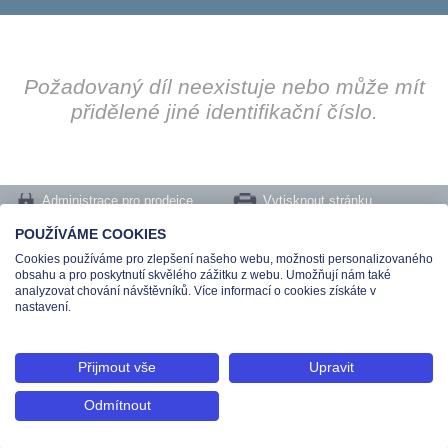
Požadovaný díl neexistuje nebo může mít
přidělené jiné identifikační číslo.
Administrace pro prodejce
Vytisknout stránku
Nastavení cookies
POUŽÍVÁME COOKIES
Cookies používáme pro zlepšení našeho webu, možnosti personalizovaného
Tel.: +420 491 519 500 | E-mail: helpdesk@teas.cz | Provozovna: tř. T.Bati 299,
obsahu a pro poskytnutí skvělého zážitku z webu. Umožňují nám také
763 02 Zlín
analyzovat chování návštěvníků. Více informací o cookies získáte v
© 2026 Teas spol. s r. o., Platnéřská 88/9, 110 00 Praha 1 - Staré Město, IČO:
nastavení.
48906565, DIČ: CZ699008048, Zapsána v OR vedeném u Městského soudu v
Praze pod spisovou značkou C 336897
Přijmout vše
Upravit
Odmítnout