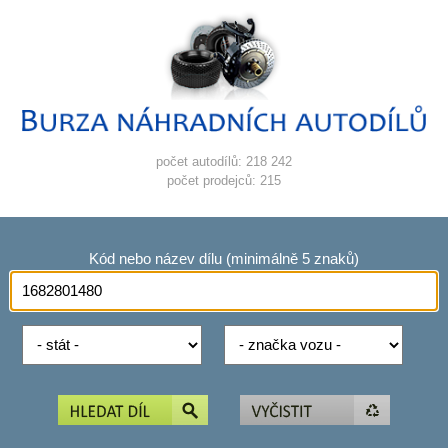
počet autodílů: 218 242
počet prodejců: 215
Kód nebo název dílu (minimálně 5 znaků)