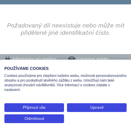
Požadovaný díl neexistuje nebo může mít
přidělené jiné identifikační číslo.
Administrace pro prodejce
Vytisknout stránku
Nastavení cookies
POUŽÍVÁME COOKIES
Cookies používáme pro zlepšení našeho webu, možnosti personalizovaného
Tel.: +420 491 519 500 | E-mail: helpdesk@teas.cz | Provozovna: tř. T.Bati 299,
obsahu a pro poskytnutí skvělého zážitku z webu. Umožňují nám také
763 02 Zlín
analyzovat chování návštěvníků. Více informací o cookies získáte v
© 2026 Teas spol. s r. o., Platnéřská 88/9, 110 00 Praha 1 - Staré Město, IČO:
nastavení.
48906565, DIČ: CZ699008048, Zapsána v OR vedeném u Městského soudu v
Praze pod spisovou značkou C 336897
Přijmout vše
Upravit
Odmítnout