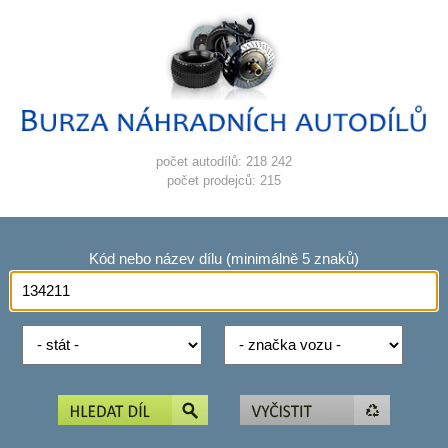
počet autodílů: 218 242
počet prodejců: 215
Kód nebo název dílu (minimálně 5 znaků)