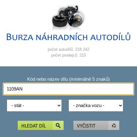
počet autodílů: 218 242
počet prodejců: 215
Kód nebo název dílu (minimálně 5 znaků)