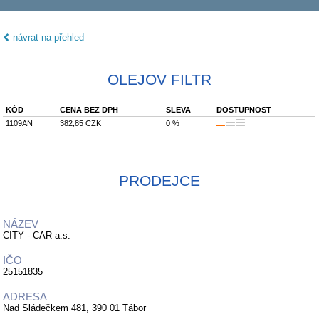
návrat na přehled
OLEJOV FILTR
KÓD
CENA BEZ DPH
SLEVA
DOSTUPNOST
1109AN
382,85 CZK
0 %
PRODEJCE
NÁZEV
CITY - CAR a.s.
IČO
25151835
ADRESA
Nad Sládečkem 481, 390 01 Tábor