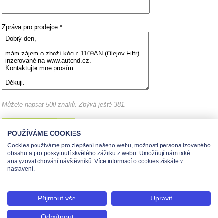
Zpráva pro prodejce *
Můžete napsat 500 znaků.
Zbývá ještě 381.
POUŽÍVÁME COOKIES
Cookies používáme pro zlepšení našeho webu, možnosti personalizovaného
obsahu a pro poskytnutí skvělého zážitku z webu. Umožňují nám také
analyzovat chování návštěvníků. Více informací o cookies získáte v
Administrace pro prodejce
Vytisknout stránku
nastavení.
Nastavení cookies
Tel.: +420 491 519 500 | E-mail: helpdesk@teas.cz | Provozovna: tř. T.Bati 299,
Přijmout vše
Upravit
763 02 Zlín
© 2026 Teas spol. s r. o., Platnéřská 88/9, 110 00 Praha 1 - Staré Město, IČO:
Odmítnout