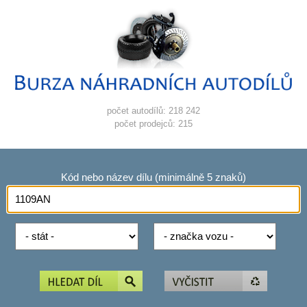
počet autodílů: 218 242
počet prodejců: 215
Kód nebo název dílu (minimálně 5 znaků)