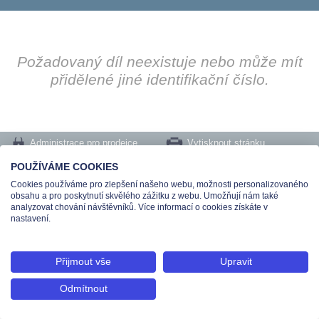
Požadovaný díl neexistuje nebo může mít
přidělené jiné identifikační číslo.
Administrace pro prodejce
Vytisknout stránku
Nastavení cookies
POUŽÍVÁME COOKIES
Cookies používáme pro zlepšení našeho webu, možnosti personalizovaného
Tel.: +420 491 519 500 | E-mail: helpdesk@teas.cz | Provozovna: tř. T.Bati 299,
obsahu a pro poskytnutí skvělého zážitku z webu. Umožňují nám také
763 02 Zlín
analyzovat chování návštěvníků. Více informací o cookies získáte v
© 2026 Teas spol. s r. o., Platnéřská 88/9, 110 00 Praha 1 - Staré Město, IČO:
nastavení.
48906565, DIČ: CZ699008048, Zapsána v OR vedeném u Městského soudu v
Praze pod spisovou značkou C 336897
Přijmout vše
Upravit
Odmítnout