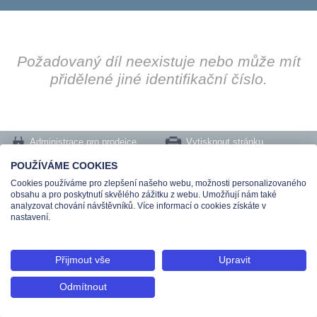
Požadovaný díl neexistuje nebo může mít
přidělené jiné identifikační číslo.
Administrace pro prodejce
Vytisknout stránku
Nastavení cookies
POUŽÍVÁME COOKIES
Cookies používáme pro zlepšení našeho webu, možnosti personalizovaného
Tel.: +420 491 519 500 | E-mail: helpdesk@teas.cz | Provozovna: tř. T.Bati 299,
obsahu a pro poskytnutí skvělého zážitku z webu. Umožňují nám také
763 02 Zlín
analyzovat chování návštěvníků. Více informací o cookies získáte v
© 2026 Teas spol. s r. o., Platnéřská 88/9, 110 00 Praha 1 - Staré Město, IČO:
nastavení.
48906565, DIČ: CZ699008048, Zapsána v OR vedeném u Městského soudu v
Praze pod spisovou značkou C 336897
Přijmout vše
Upravit
Odmítnout