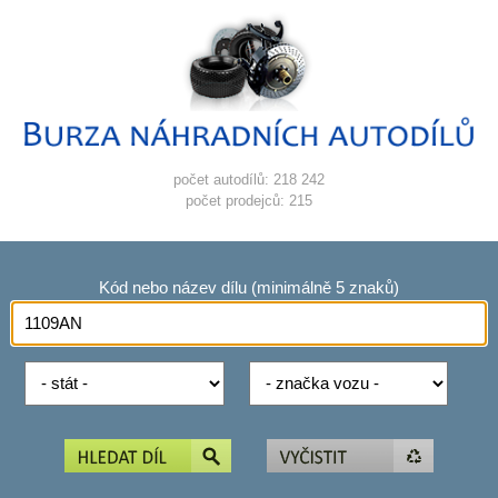
počet autodílů: 218 242
počet prodejců: 215
Kód nebo název dílu (minimálně 5 znaků)