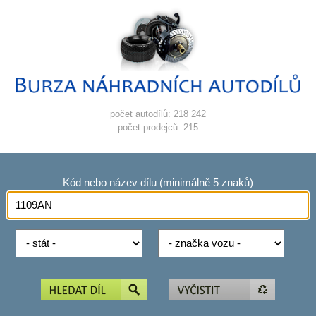
počet autodílů: 218 242
počet prodejců: 215
Kód nebo název dílu (minimálně 5 znaků)