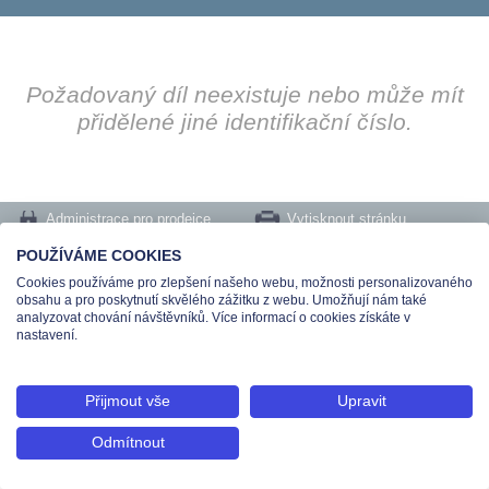
Požadovaný díl neexistuje nebo může mít
přidělené jiné identifikační číslo.
Administrace pro prodejce
Vytisknout stránku
Nastavení cookies
POUŽÍVÁME COOKIES
Cookies používáme pro zlepšení našeho webu, možnosti personalizovaného
Tel.: +420 491 519 500 | E-mail: helpdesk@teas.cz | Provozovna: tř. T.Bati 299,
obsahu a pro poskytnutí skvělého zážitku z webu. Umožňují nám také
763 02 Zlín
analyzovat chování návštěvníků. Více informací o cookies získáte v
© 2026 Teas spol. s r. o., Platnéřská 88/9, 110 00 Praha 1 - Staré Město, IČO:
nastavení.
48906565, DIČ: CZ699008048, Zapsána v OR vedeném u Městského soudu v
Praze pod spisovou značkou C 336897
Přijmout vše
Upravit
Odmítnout