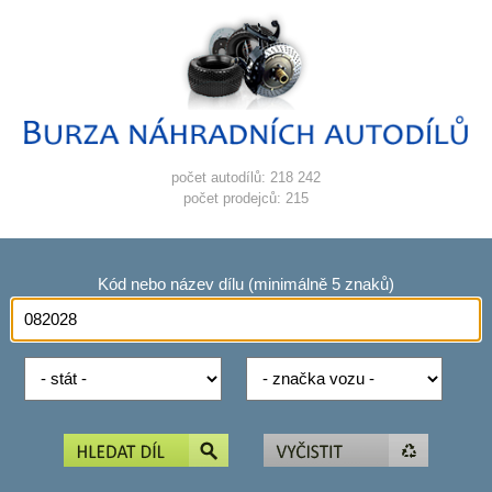
počet autodílů: 218 242
počet prodejců: 215
Kód nebo název dílu (minimálně 5 znaků)