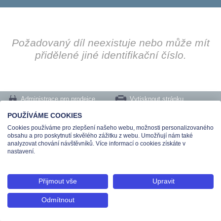
Požadovaný díl neexistuje nebo může mít
přidělené jiné identifikační číslo.
Administrace pro prodejce
Vytisknout stránku
Nastavení cookies
POUŽÍVÁME COOKIES
Cookies používáme pro zlepšení našeho webu, možnosti personalizovaného
Tel.: +420 491 519 500 | E-mail: helpdesk@teas.cz | Provozovna: tř. T.Bati 299,
obsahu a pro poskytnutí skvělého zážitku z webu. Umožňují nám také
763 02 Zlín
analyzovat chování návštěvníků. Více informací o cookies získáte v
© 2026 Teas spol. s r. o., Platnéřská 88/9, 110 00 Praha 1 - Staré Město, IČO:
nastavení.
48906565, DIČ: CZ699008048, Zapsána v OR vedeném u Městského soudu v
Praze pod spisovou značkou C 336897
Přijmout vše
Upravit
Odmítnout